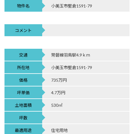
物件名
小美玉市堅倉1591-79
コメント
交通
常磐線羽鳥駅4.9ｋｍ
所在地
小美玉市堅倉1591-79
価格
735万円
坪単価
4.7万円
土地面積
530㎡
坪数
最適用途
住宅用地