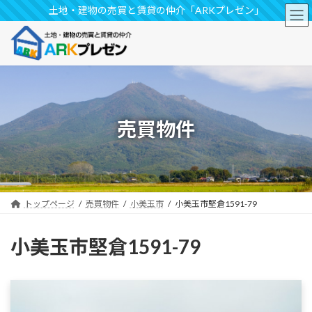
コ
ナ
土地・建物の売買と賃貸の仲介「ARKプレゼン」
ン
ビ
テ
ゲ
ン
ー
ツ
シ
へ
ョ
ス
ン
キ
に
ッ
移
売買物件
プ
動
トップページ
売買物件
小美玉市
小美玉市堅倉1591-79
小美玉市堅倉1591-79