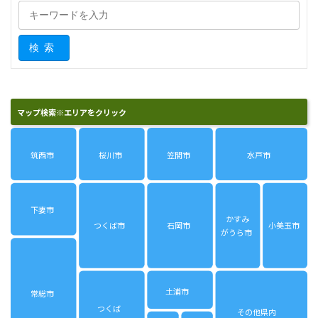
検索
マップ検索※エリアをクリック
筑西市
桜川市
笠間市
水戸市
下妻市
かすみ
つくば市
石岡市
小美玉市
がうら市
土浦市
常総市
つくば
その他県内