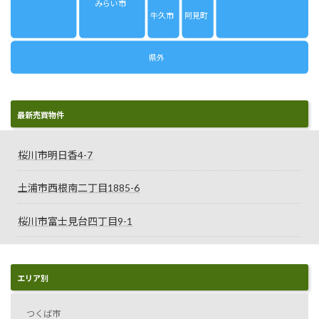
みらい市
牛久市
阿見町
県外
最新売買物件
桜川市明日香4-7
土浦市西根南二丁目1885-6
桜川市富士見台四丁目9-1
エリア別
つくば市