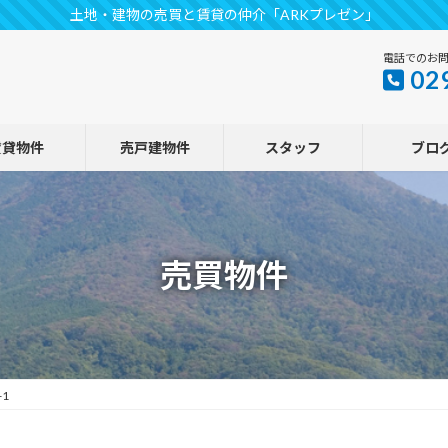
土地・建物の売買と賃貸の仲介「ARKプレゼン」
電話でのお
02
賃貸物件
売戸建物件
スタッフ
ブロ
売買物件
1