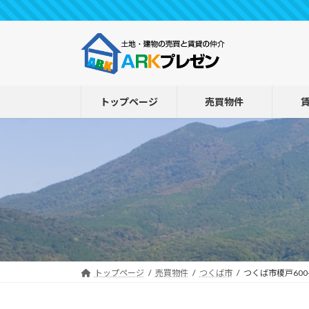
コ
ナ
ン
ビ
テ
ゲ
ン
ー
ツ
シ
へ
ョ
トップページ
売買物件
ス
ン
キ
に
ッ
移
プ
動
トップページ
売買物件
つくば市
つくば市榎戸600-