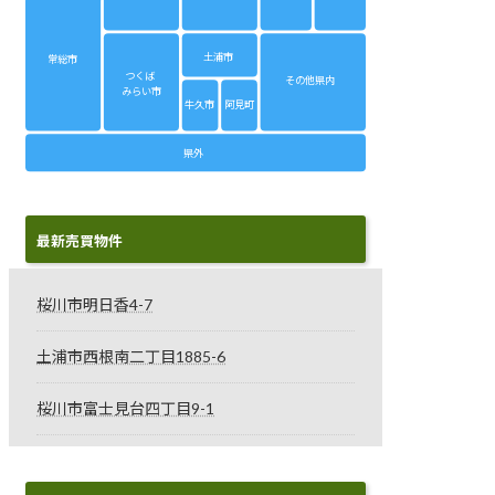
土浦市
常総市
つくば
その他県内
みらい市
牛久市
阿見町
県外
最新売買物件
桜川市明日香4-7
土浦市西根南二丁目1885-6
桜川市富士見台四丁目9-1