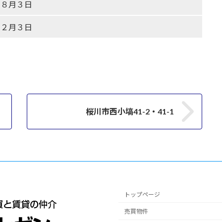
年８月３日
年２月３日
桜川市西小塙41-2・41-1
トップページ
売買物件