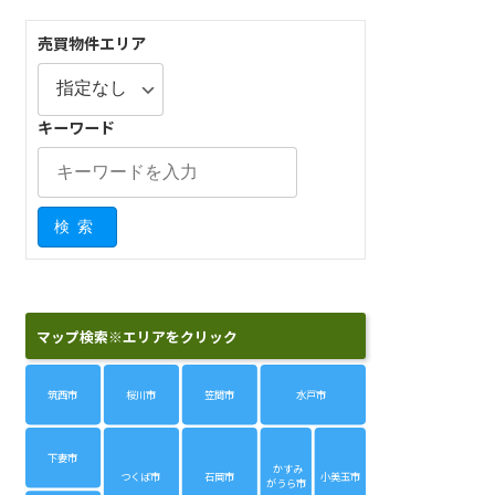
売買物件エリア
キーワード
検索
マップ検索※エリアをクリック
筑西市
桜川市
笠間市
水戸市
下妻市
かすみ
つくば市
石岡市
小美玉市
がうら市