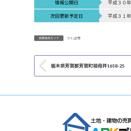
情報公開日
平成３０
次回更新予定日
平成３１
つくば市
売買物件エリア
栃木県芳賀郡芳賀町祖母井1658-25