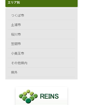
エリア別
つくば市
土浦市
桜川市
笠間市
小美玉市
その他県内
県外