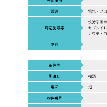
特記事項
設備
電気・プ
筑波学園
周辺施設等
セブンイ
カワチ・
備考
条件等
引渡し
相談
現況
畑
物件番号