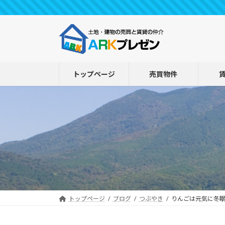
コ
ナ
ン
ビ
テ
ゲ
ン
ー
ツ
シ
へ
ョ
トップページ
売買物件
ス
ン
キ
に
ッ
移
プ
動
トップページ
ブログ
つぶやき
りんごは元気に冬眠