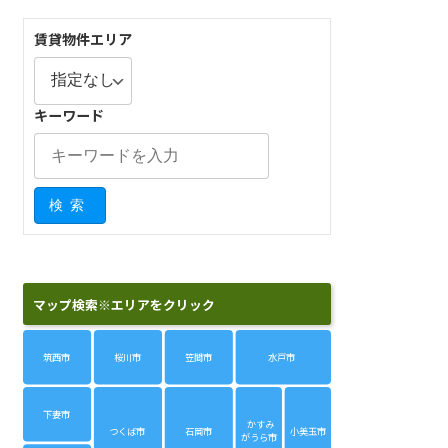
賃貸物件エリア
キーワード
検索
マップ検索※エリアをクリック
筑西市
桜川市
笠間市
水戸市
下妻市
かすみ
つくば市
石岡市
小美玉市
がうら市