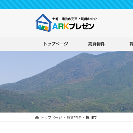
コ
ナ
ン
ビ
テ
ゲ
ン
ー
ツ
シ
へ
ョ
トップページ
売買物件
ス
ン
キ
に
ッ
移
プ
動
トップページ
賃貸物件
桜川市