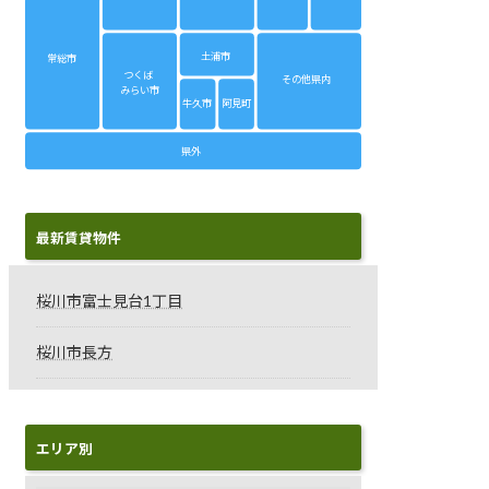
土浦市
常総市
つくば
その他県内
みらい市
牛久市
阿見町
県外
最新賃貸物件
桜川市富士見台1丁目
桜川市長方
エリア別