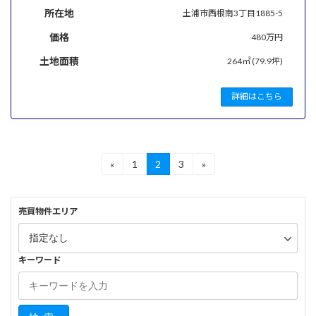
所在地
土浦市西根南3丁目1885-5
価格
480万円
土地面積
264㎡ (79.9坪)
詳細はこちら
投
«
1
2
3
»
固
固
固
定
定
定
稿
ペ
ペ
ペ
ー
ー
ー
の
売買物件エリア
ジ
ジ
ジ
ペ
ー
キーワード
ジ
送