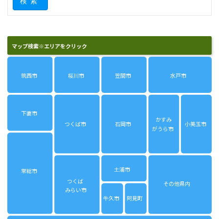
検索
り
マップ検索※エリアをクリック
筑西市
桜川市
笠間市
水戸市
下妻市
かすみ
つくば市
石岡市
小美玉市
がうら市
土浦市
常総市
つくば
その他県内
みらい市
牛久市
阿見町