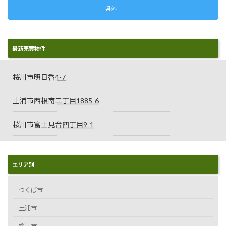
県外
最新売買物件
桜川市明日香4-7
土浦市西根南二丁目1885-6
桜川市富士見台四丁目9-1
エリア別
つくば市
土浦市