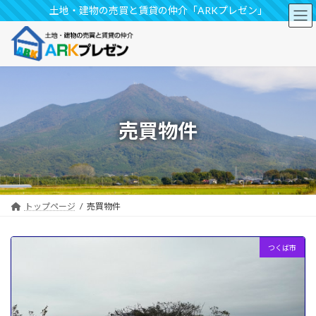
コ
ナ
土地・建物の売買と賃貸の仲介「ARKプレゼン」
ン
ビ
テ
ゲ
ン
ー
ツ
シ
へ
ョ
ス
ン
キ
に
ッ
移
売買物件
プ
動
トップページ
売買物件
つくば市